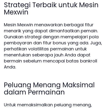
Strategi Terbaik untuk Mesin
Mexwin
Mesin Mexwin menawarkan berbagai fitur
menarik yang dapat dimanfaatkan pemain.
Gunakan strategi dengan mempelajari pola
pembayaran dan fitur bonus yang ada. Juga,
perhatikan volatilitas permainan untuk
menentukan seberapa jauh Anda dapat
bermain sebelum mencapai batas bankroll
Anda.
Peluang Menang Maksimal
dalam Permainan
Untuk memaksimalkan peluang menang,