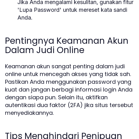
Jika Anda mengalami kesulitan, gunakan fitur
'Lupa Password' untuk mereset kata sandi
Anda.
Pentingnya Keamanan Akun
Dalam Judi Online
Keamanan akun sangat penting dalam judi
online untuk mencegah akses yang tidak sah.
Pastikan Anda menggunakan password yang
kuat dan jangan berbagi informasi login Anda
dengan siapa pun. Selain itu, aktifkan
autentikasi dua faktor (2FA) jika situs tersebut
menyediakannya.
Tips Menghindari Penipuan