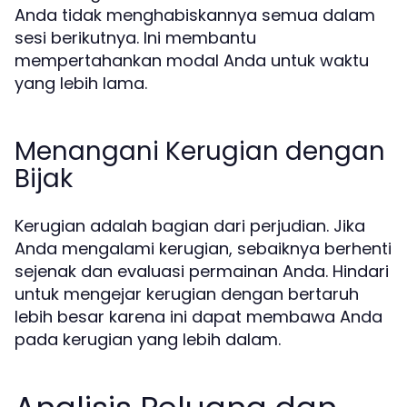
Anda tidak menghabiskannya semua dalam
sesi berikutnya. Ini membantu
mempertahankan modal Anda untuk waktu
yang lebih lama.
Menangani Kerugian dengan
Bijak
Kerugian adalah bagian dari perjudian. Jika
Anda mengalami kerugian, sebaiknya berhenti
sejenak dan evaluasi permainan Anda. Hindari
untuk mengejar kerugian dengan bertaruh
lebih besar karena ini dapat membawa Anda
pada kerugian yang lebih dalam.