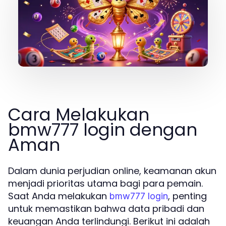
Cara Melakukan
bmw777 login dengan
Aman
Dalam dunia perjudian online, keamanan akun
menjadi prioritas utama bagi para pemain.
Saat Anda melakukan
, penting
bmw777 login
untuk memastikan bahwa data pribadi dan
keuangan Anda terlindungi. Berikut ini adalah