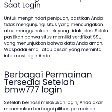
Saat Login
Untuk menghindari penipuan, pastikan Anda
tidak mengunjungi situs yang mencurigakan
atau menggunakan link yang tidak jelas. Selalu
pastikan bahwa situs memiliki sertifikat SSL,
yang menunjukkan bahwa data Anda aman.
Waspadai email atau pesan yang meminta
informasi login Anda.
Berbagai Permainan
Tersedia Setelah
bmw777 login
Setelah berhasil melakukan login, Anda akan
menemukan berbagai pilihan permainan