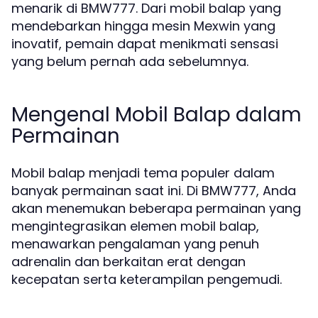
menarik di BMW777. Dari mobil balap yang
mendebarkan hingga mesin Mexwin yang
inovatif, pemain dapat menikmati sensasi
yang belum pernah ada sebelumnya.
Mengenal Mobil Balap dalam
Permainan
Mobil balap menjadi tema populer dalam
banyak permainan saat ini. Di BMW777, Anda
akan menemukan beberapa permainan yang
mengintegrasikan elemen mobil balap,
menawarkan pengalaman yang penuh
adrenalin dan berkaitan erat dengan
kecepatan serta keterampilan pengemudi.