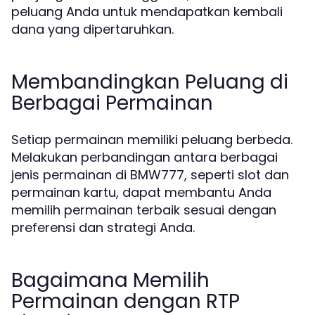
peluang Anda untuk mendapatkan kembali
dana yang dipertaruhkan.
Membandingkan Peluang di
Berbagai Permainan
Setiap permainan memiliki peluang berbeda.
Melakukan perbandingan antara berbagai
jenis permainan di BMW777, seperti slot dan
permainan kartu, dapat membantu Anda
memilih permainan terbaik sesuai dengan
preferensi dan strategi Anda.
Bagaimana Memilih
Permainan dengan RTP