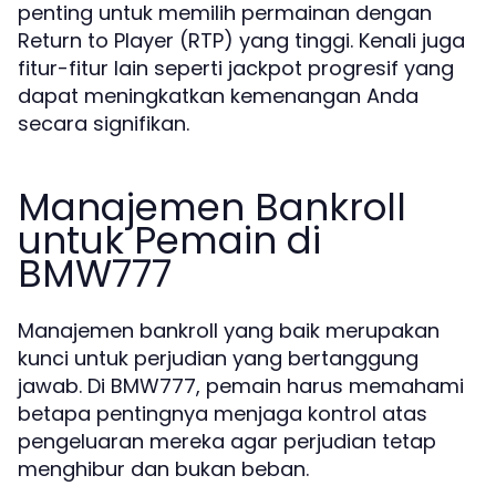
penting untuk memilih permainan dengan
Return to Player (RTP) yang tinggi. Kenali juga
fitur-fitur lain seperti jackpot progresif yang
dapat meningkatkan kemenangan Anda
secara signifikan.
Manajemen Bankroll
untuk Pemain di
BMW777
Manajemen bankroll yang baik merupakan
kunci untuk perjudian yang bertanggung
jawab. Di BMW777, pemain harus memahami
betapa pentingnya menjaga kontrol atas
pengeluaran mereka agar perjudian tetap
menghibur dan bukan beban.