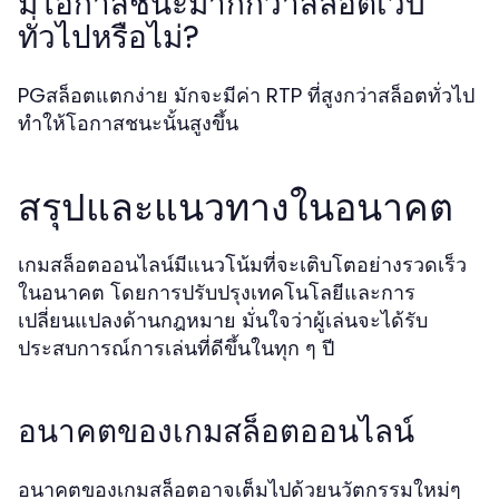
มีโอกาสชนะมากกว่าสล็อตเว็บ
ทั่วไปหรือไม่?
PGสล็อตแตกง่าย มักจะมีค่า RTP ที่สูงกว่าสล็อตทั่วไป
ทำให้โอกาสชนะนั้นสูงขึ้น
สรุปและแนวทางในอนาคต
เกมสล็อตออนไลน์มีแนวโน้มที่จะเติบโตอย่างรวดเร็ว
ในอนาคต โดยการปรับปรุงเทคโนโลยีและการ
เปลี่ยนแปลงด้านกฎหมาย มั่นใจว่าผู้เล่นจะได้รับ
ประสบการณ์การเล่นที่ดีขึ้นในทุก ๆ ปี
อนาคตของเกมสล็อตออนไลน์
อนาคตของเกมสล็อตอาจเต็มไปด้วยนวัตกรรมใหม่ๆ