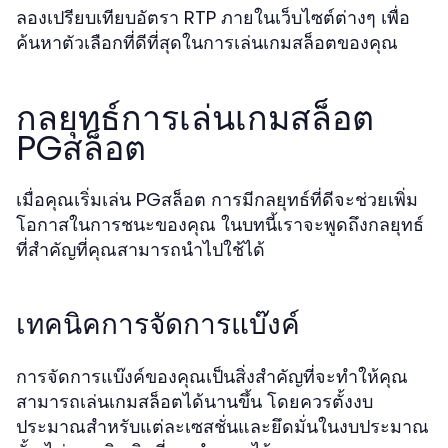
ลองเปรียบเทียบอัตรา RTP ภายในเว็บไซต์ต่างๆ เพื่อ
ค้นหาตัวเลือกที่ดีที่สุดในการเล่นเกมสล็อตของคุณ
กลยุทธ์การเล่นเกมสล็อต
PGสล็อต
เมื่อคุณเริ่มเล่น PGสล็อต การมีกลยุทธ์ที่ดีจะช่วยเพิ่ม
โอกาสในการชนะของคุณ ในบทนี้เราจะพูดถึงกลยุทธ์
ที่สำคัญที่คุณสามารถนำไปใช้ได้
เทคนิคการจัดการแบ๊งค์
การจัดการแบ๊งค์ของคุณเป็นสิ่งสำคัญที่จะทำให้คุณ
สามารถเล่นเกมสล็อตได้นานขึ้น โดยควรตั้งงบ
ประมาณสำหรับแต่ละเซสชั่นและยึดมั่นในงบประมาณ