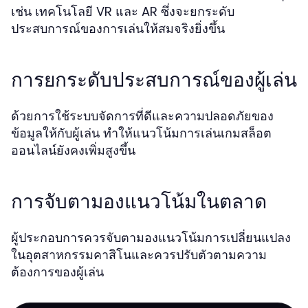
เช่น เทคโนโลยี VR และ AR ซึ่งจะยกระดับ
ประสบการณ์ของการเล่นให้สมจริงยิ่งขึ้น
การยกระดับประสบการณ์ของผู้เล่น
ด้วยการใช้ระบบจัดการที่ดีและความปลอดภัยของ
ข้อมูลให้กับผู้เล่น ทำให้แนวโน้มการเล่นเกมสล็อต
ออนไลน์ยังคงเพิ่มสูงขึ้น
การจับตามองแนวโน้มในตลาด
ผู้ประกอบการควรจับตามองแนวโน้มการเปลี่ยนแปลง
ในอุตสาหกรรมคาสิโนและควรปรับตัวตามความ
ต้องการของผู้เล่น