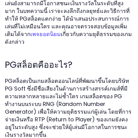
เล่นยังสามารถมีโอกาสชนะเงินรางวัลในระดับที่สูง
มาก ในบทความนี้ เราจะลงลึกถึงกลยุทธ์และวิธีการที่
ทำให้ PGสล็อตแตกง่าย ได้นำเสนอประสบการณ์การ
เล่นที่ไม่เหมือนใคร และคุณอาจตรวจสอบข้อมูลเพิ่ม
เติมได้จาก
เกี่ยวกับความยุติธรรมของเกม
เพจยอดนิยม
ดังกล่าว
PGสล็อตคืออะไร?
PGสล็อตเป็นเกมสล็อตออนไลน์ที่พัฒนาขึ้นโดยบริษัท
PG Soft ซึ่งมีชื่อเสียงในด้านการสร้างสรรค์เกมส์ที่มี
ความหลากหลายและไม่ซ้ำใคร เกมสล็อตของ PG
ทำงานบนระบบ RNG (Random Number
Generator) เพื่อให้ความยุติธรรมแก่ผู้เล่น โดยที่การ
จ่ายเงินหรือ RTP (Return to Player) ของเกมยังคง
อยู่ในระดับสูง ซึ่งจะช่วยให้ผู้เล่นมีโอกาสในการชนะ
เงินรางวัลมากขึ้น