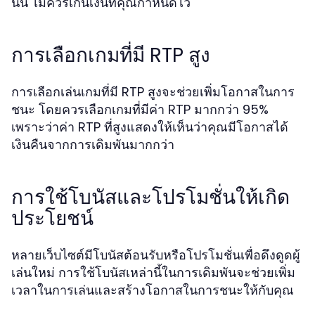
นั้น ไม่ควรเกินเงินที่คุณกำหนดไว้
การเลือกเกมที่มี RTP สูง
การเลือกเล่นเกมที่มี RTP สูงจะช่วยเพิ่มโอกาสในการ
ชนะ โดยควรเลือกเกมที่มีค่า RTP มากกว่า 95%
เพราะว่าค่า RTP ที่สูงแสดงให้เห็นว่าคุณมีโอกาสได้
เงินคืนจากการเดิมพันมากกว่า
การใช้โบนัสและโปรโมชั่นให้เกิด
ประโยชน์
หลายเว็บไซต์มีโบนัสต้อนรับหรือโปรโมชั่นเพื่อดึงดูดผู้
เล่นใหม่ การใช้โบนัสเหล่านี้ในการเดิมพันจะช่วยเพิ่ม
เวลาในการเล่นและสร้างโอกาสในการชนะให้กับคุณ