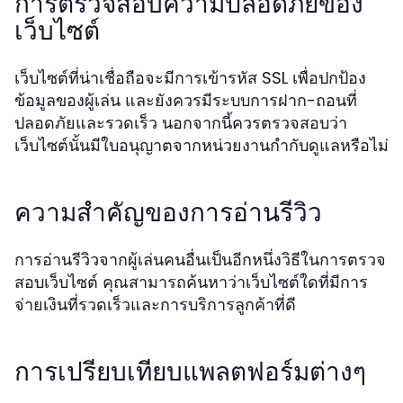
การตรวจสอบความปลอดภัยของ
เว็บไซต์
เว็บไซต์ที่น่าเชื่อถือจะมีการเข้ารหัส SSL เพื่อปกป้อง
ข้อมูลของผู้เล่น และยังควรมีระบบการฝาก-ถอนที่
ปลอดภัยและรวดเร็ว นอกจากนี้ควรตรวจสอบว่า
เว็บไซต์นั้นมีใบอนุญาตจากหน่วยงานกำกับดูแลหรือไม่
ความสำคัญของการอ่านรีวิว
การอ่านรีวิวจากผู้เล่นคนอื่นเป็นอีกหนึ่งวิธีในการตรวจ
สอบเว็บไซต์ คุณสามารถค้นหาว่าเว็บไซต์ใดที่มีการ
จ่ายเงินที่รวดเร็วและการบริการลูกค้าที่ดี
การเปรียบเทียบแพลตฟอร์มต่างๆ