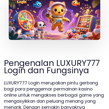
Pengenalan LUXURY777
Login dan Fungsinya
LUXURY777 Login merupakan pintu gerbang
bagi para penggemar permainan kasino
online untuk mengakses berbagai game yang
mengasyikkan dan peluang menang yang
menarik. Dengan semakin banyaknya