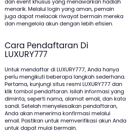
dan event khusus yang menawarkan hadiah
menarik. Melalui login yang aman, pemain
juga dapat melacak riwayat bermain mereka
dan mengelola akun dengan lebih efisien.
Cara Pendaftaran Di
LUXURY777
Untuk mendaftar di LUXURY777, Anda hanya
perlu mengikuti beberapa langkah sederhana.
Pertama, kunjungi situs resmi LUXURY777 dan
klik tombol pendaftaran. Isilah informasi yang
diminta, seperti nama, alamat email, dan kata
sandi. Setelah menyelesaikan pendaftaran,
Anda akan menerima konfirmasi melalui
email. Pastikan untuk memverifikasi akun Anda
untuk dapat mulai bermain.