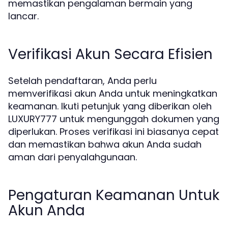
memastikan pengalaman bermain yang
lancar.
Verifikasi Akun Secara Efisien
Setelah pendaftaran, Anda perlu
memverifikasi akun Anda untuk meningkatkan
keamanan. Ikuti petunjuk yang diberikan oleh
LUXURY777 untuk mengunggah dokumen yang
diperlukan. Proses verifikasi ini biasanya cepat
dan memastikan bahwa akun Anda sudah
aman dari penyalahgunaan.
Pengaturan Keamanan Untuk
Akun Anda