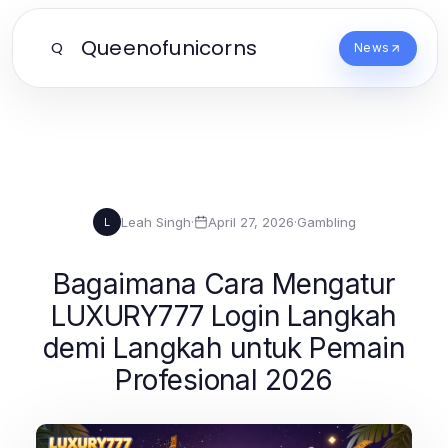
Queenofunicorns
Q
News
Leah Singh
·
April 27, 2026
·
Gambling
L
Bagaimana Cara Mengatur
LUXURY777 Login Langkah
demi Langkah untuk Pemain
Profesional 2026